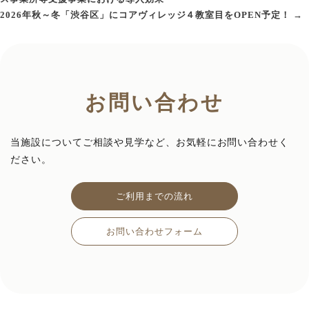
稿
2026年秋～冬「渋谷区」にコアヴィレッジ４教室目をOPEN予定！
→
ナ
ビ
ゲ
ー
お問い合わせ
シ
ョ
ン
当施設についてご相談や見学など、お気軽にお問い合わせく
ださい。
ご利用までの流れ
お問い合わせフォーム